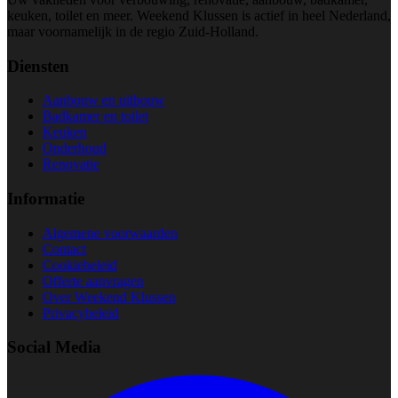
keuken, toilet en meer. Weekend Klussen is actief in heel Nederland,
maar voornamelijk in de regio Zuid-Holland.
Diensten
Aanbouw en uitbouw
Badkamer en toilet
Keuken
Onderhoud
Renovatie
Informatie
Algemene voorwaarden
Contact
Cookiebeleid
Offerte aanvragen
Over Weekend Klussen
Privacybeleid
Social Media