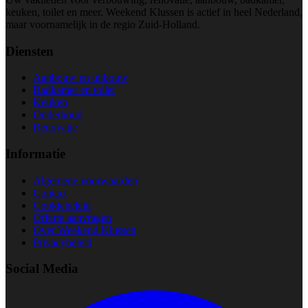
keuken, toilet en meer. Weekend Klussen is actief in heel Nederland,
maar voornamelijk in de regio Zuid-Holland.
Diensten
Aanbouw en uitbouw
Badkamer en toilet
Keuken
Onderhoud
Renovatie
Informatie
Algemene voorwaarden
Contact
Cookiebeleid
Offerte aanvragen
Over Weekend Klussen
Privacybeleid
Social Media