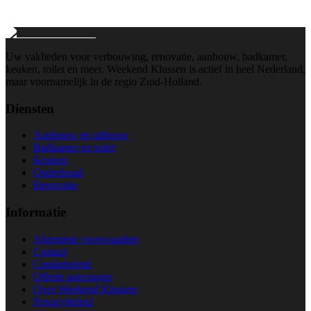
Wij reageren binnen 24 uur
Uw vaklieden voor verbouwing, renovatie, aanbouw, badkamer,
keuken, toilet en meer. Weekend Klussen is actief in heel Nederland,
maar voornamelijk in de regio Zuid-Holland.
Diensten
Aanbouw en uitbouw
Badkamer en toilet
Keuken
Onderhoud
Renovatie
Informatie
Algemene voorwaarden
Contact
Cookiebeleid
Offerte aanvragen
Over Weekend Klussen
Privacybeleid