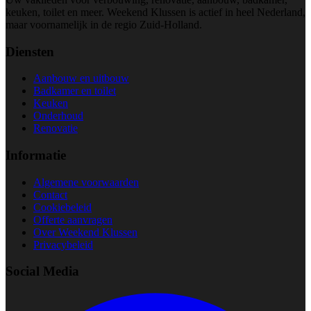
keuken, toilet en meer. Weekend Klussen is actief in heel Nederland,
maar voornamelijk in de regio Zuid-Holland.
Diensten
Aanbouw en uitbouw
Badkamer en toilet
Keuken
Onderhoud
Renovatie
Informatie
Algemene voorwaarden
Contact
Cookiebeleid
Offerte aanvragen
Over Weekend Klussen
Privacybeleid
Social Media