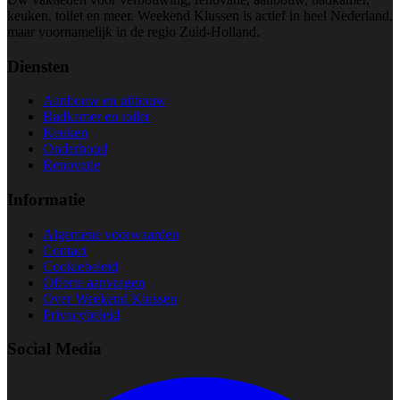
keuken, toilet en meer. Weekend Klussen is actief in heel Nederland,
maar voornamelijk in de regio Zuid-Holland.
Diensten
Aanbouw en uitbouw
Badkamer en toilet
Keuken
Onderhoud
Renovatie
Informatie
Algemene voorwaarden
Contact
Cookiebeleid
Offerte aanvragen
Over Weekend Klussen
Privacybeleid
Social Media