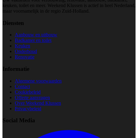
keuken, toilet en meer. Weekend Klussen is actief in heel Nederland,
maar voornamelijk in de regio Zuid-Holland.
Diensten
Aanbouw en uitbouw
Badkamer en toilet
Keuken
Onderhoud
Renovatie
Informatie
Algemene voorwaarden
Contact
Cookiebeleid
Offerte aanvragen
Over Weekend Klussen
Privacybeleid
Social Media