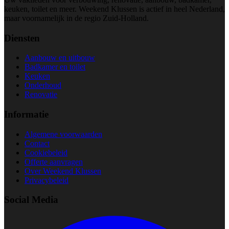
keuken, toilet en meer. Weekend Klussen is actief in heel Nederland,
maar voornamelijk in de regio Zuid-Holland.
Diensten
Aanbouw en uitbouw
Badkamer en toilet
Keuken
Onderhoud
Renovatie
Informatie
Algemene voorwaarden
Contact
Cookiebeleid
Offerte aanvragen
Over Weekend Klussen
Privacybeleid
Social Media