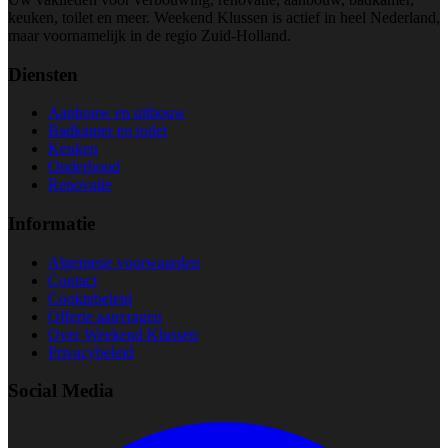
keuken, toilet en meer. Weekend Klussen is actief in heel Nederland,
maar voornamelijk in de regio Zuid-Holland.
Diensten
Aanbouw en uitbouw
Badkamer en toilet
Keuken
Onderhoud
Renovatie
Informatie
Algemene voorwaarden
Contact
Cookiebeleid
Offerte aanvragen
Over Weekend Klussen
Privacybeleid
Social Media