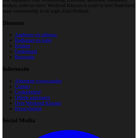
keuken, toilet en meer. Weekend Klussen is actief in heel Nederland,
maar voornamelijk in de regio Zuid-Holland.
Diensten
Aanbouw en uitbouw
Badkamer en toilet
Keuken
Onderhoud
Renovatie
Informatie
Algemene voorwaarden
Contact
Cookiebeleid
Offerte aanvragen
Over Weekend Klussen
Privacybeleid
Social Media