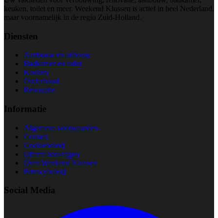
keuken, toilet en meer. Weekend Klussen is actief in heel Nederland,
maar voornamelijk in de regio Zuid-Holland.
Diensten
Aanbouw en uitbouw
Badkamer en toilet
Keuken
Onderhoud
Renovatie
Informatie
Algemene voorwaarden
Contact
Cookiebeleid
Offerte aanvragen
Over Weekend Klussen
Privacybeleid
Social Media