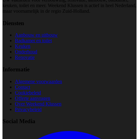
keuken, toilet en meer. Weekend Klussen is actief in heel Nederland,
maar voornamelijk in de regio Zuid-Holland.
Diensten
Aanbouw en uitbouw
Badkamer en toilet
Keuken
Onderhoud
Renovatie
Informatie
Algemene voorwaarden
Contact
Cookiebeleid
Offerte aanvragen
Over Weekend Klussen
Privacybeleid
Social Media