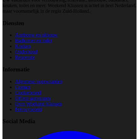
keuken, toilet en meer. Weekend Klussen is actief in heel Nederland,
maar voornamelijk in de regio Zuid-Holland.
Diensten
Aanbouw en uitbouw
Badkamer en toilet
Keuken
Onderhoud
Renovatie
Informatie
Algemene voorwaarden
Contact
Cookiebeleid
Offerte aanvragen
Over Weekend Klussen
Privacybeleid
Social Media