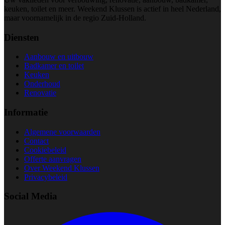
keuken, toilet en meer. Weekend Klussen is actief in heel Nederland,
maar voornamelijk in de regio Zuid-Holland.
Diensten
Aanbouw en uitbouw
Badkamer en toilet
Keuken
Onderhoud
Renovatie
Informatie
Algemene voorwaarden
Contact
Cookiebeleid
Offerte aanvragen
Over Weekend Klussen
Privacybeleid
Social Media