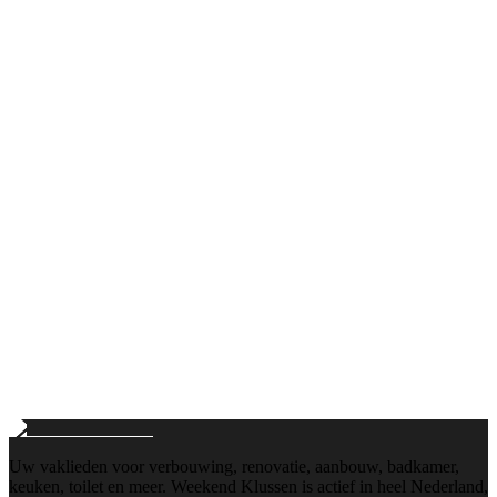
Bellen
+31103112884
Maandag t/m vrijdag: 8:00 - 18:00
E-mail
info@weekend-klussen.nl
Wij reageren binnen 24 uur
Uw vaklieden voor verbouwing, renovatie, aanbouw, badkamer,
keuken, toilet en meer. Weekend Klussen is actief in heel Nederland,