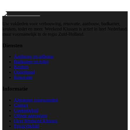
Wij reageren binnen 24 uur
Uw vaklieden voor verbouwing, renovatie, aanbouw, badkamer,
keuken, toilet en meer. Weekend Klussen is actief in heel Nederland,
maar voornamelijk in de regio Zuid-Holland.
Diensten
Aanbouw en uitbouw
Badkamer en toilet
Keuken
Onderhoud
Renovatie
Informatie
Algemene voorwaarden
Contact
Cookiebeleid
Offerte aanvragen
Over Weekend Klussen
Privacybeleid