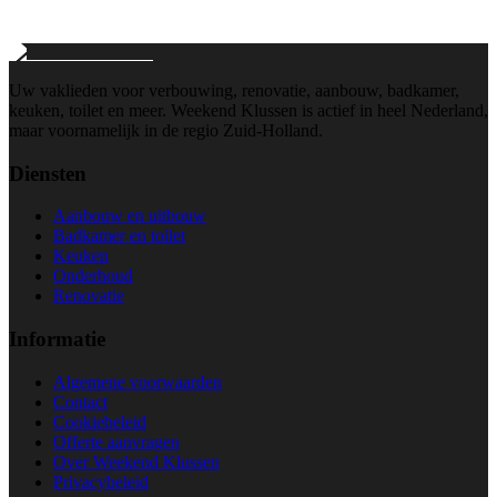
Wij reageren binnen 24 uur
Uw vaklieden voor verbouwing, renovatie, aanbouw, badkamer,
keuken, toilet en meer. Weekend Klussen is actief in heel Nederland,
maar voornamelijk in de regio Zuid-Holland.
Diensten
Aanbouw en uitbouw
Badkamer en toilet
Keuken
Onderhoud
Renovatie
Informatie
Algemene voorwaarden
Contact
Cookiebeleid
Offerte aanvragen
Over Weekend Klussen
Privacybeleid