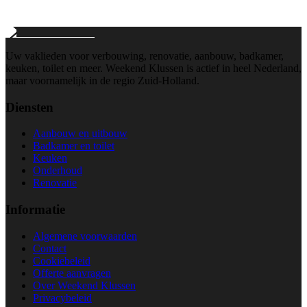
Wij reageren binnen 24 uur
Uw vaklieden voor verbouwing, renovatie, aanbouw, badkamer,
keuken, toilet en meer. Weekend Klussen is actief in heel Nederland,
maar voornamelijk in de regio Zuid-Holland.
Diensten
Aanbouw en uitbouw
Badkamer en toilet
Keuken
Onderhoud
Renovatie
Informatie
Algemene voorwaarden
Contact
Cookiebeleid
Offerte aanvragen
Over Weekend Klussen
Privacybeleid