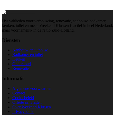
Wij reageren binnen 24 uur
Uw vaklieden voor verbouwing, renovatie, aanbouw, badkamer,
keuken, toilet en meer. Weekend Klussen is actief in heel Nederland,
maar voornamelijk in de regio Zuid-Holland.
Diensten
Aanbouw en uitbouw
Badkamer en toilet
Keuken
Onderhoud
Renovatie
Informatie
Algemene voorwaarden
Contact
Cookiebeleid
Offerte aanvragen
Over Weekend Klussen
Privacybeleid