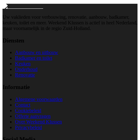
Uw vaklieden voor verbouwing, renovatie, aanbouw, badkamer,
keuken, toilet en meer. Weekend Klussen is actief in heel Nederland,
maar voornamelijk in de regio Zuid-Holland.
Diensten
Aanbouw en uitbouw
Badkamer en toilet
Keuken
Onderhoud
Renovatie
Informatie
Algemene voorwaarden
Contact
Cookiebeleid
Offerte aanvragen
Over Weekend Klussen
Privacybeleid
Social Media