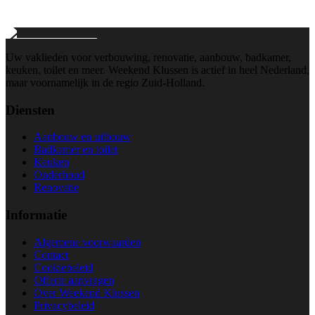
Wij reageren binnen 24 uur
Uw vaklieden voor verbouwing, renovatie, aanbouw, badkamer,
keuken, toilet en meer. Weekend Klussen is actief in heel Nederland,
maar voornamelijk in de regio Zuid-Holland.
Diensten
Aanbouw en uitbouw
Badkamer en toilet
Keuken
Onderhoud
Renovatie
Informatie
Algemene voorwaarden
Contact
Cookiebeleid
Offerte aanvragen
Over Weekend Klussen
Privacybeleid