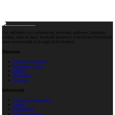
info@weekend-klussen.nl
Wij reageren binnen 24 uur
Uw vaklieden voor verbouwing, renovatie, aanbouw, badkamer,
keuken, toilet en meer. Weekend Klussen is actief in heel Nederland,
maar voornamelijk in de regio Zuid-Holland.
Diensten
Aanbouw en uitbouw
Badkamer en toilet
Keuken
Onderhoud
Renovatie
Informatie
Algemene voorwaarden
Contact
Cookiebeleid
Offerte aanvragen