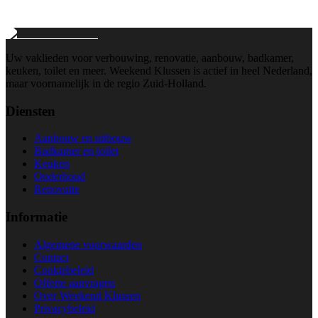
Wij reageren binnen 24 uur
Uw vaklieden voor verbouwing, renovatie, aanbouw, badkamer,
keuken, toilet en meer. Weekend Klussen is actief in heel Nederland,
maar voornamelijk in de regio Zuid-Holland.
Diensten
Aanbouw en uitbouw
Badkamer en toilet
Keuken
Onderhoud
Renovatie
Informatie
Algemene voorwaarden
Contact
Cookiebeleid
Offerte aanvragen
Over Weekend Klussen
Privacybeleid