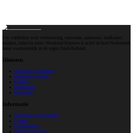
info@weekend-klussen.nl
Wij reageren binnen 24 uur
Uw vaklieden voor verbouwing, renovatie, aanbouw, badkamer,
keuken, toilet en meer. Weekend Klussen is actief in heel Nederland,
maar voornamelijk in de regio Zuid-Holland.
Diensten
Aanbouw en uitbouw
Badkamer en toilet
Keuken
Onderhoud
Renovatie
Informatie
Algemene voorwaarden
Contact
Cookiebeleid
Offerte aanvragen