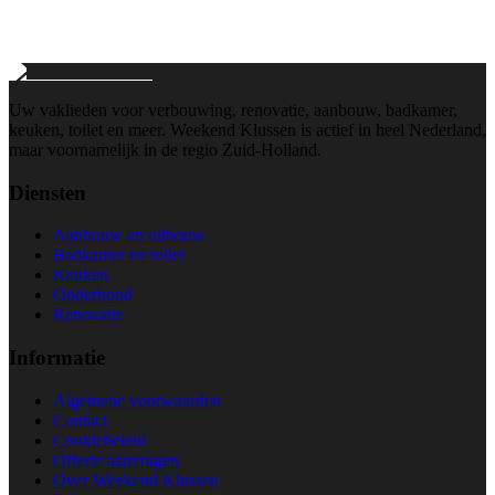
info@weekend-klussen.nl
Wij reageren binnen 24 uur
Uw vaklieden voor verbouwing, renovatie, aanbouw, badkamer,
keuken, toilet en meer. Weekend Klussen is actief in heel Nederland,
maar voornamelijk in de regio Zuid-Holland.
Diensten
Aanbouw en uitbouw
Badkamer en toilet
Keuken
Onderhoud
Renovatie
Informatie
Algemene voorwaarden
Contact
Cookiebeleid
Offerte aanvragen
Over Weekend Klussen