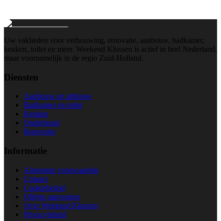
Wij reageren binnen 24 uur
Uw vaklieden voor verbouwing, renovatie, aanbouw, badkamer,
keuken, toilet en meer. Weekend Klussen is actief in heel Nederland,
maar voornamelijk in de regio Zuid-Holland.
Diensten
Aanbouw en uitbouw
Badkamer en toilet
Keuken
Onderhoud
Renovatie
Informatie
Algemene voorwaarden
Contact
Cookiebeleid
Offerte aanvragen
Over Weekend Klussen
Privacybeleid