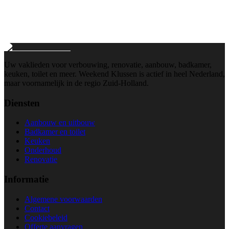
info@weekend-klussen.nl
Wij reageren binnen 24 uur
Uw vaklieden voor verbouwing, renovatie, aanbouw, badkamer,
keuken, toilet en meer. Weekend Klussen is actief in heel Nederland,
maar voornamelijk in de regio Zuid-Holland.
Diensten
Aanbouw en uitbouw
Badkamer en toilet
Keuken
Onderhoud
Renovatie
Informatie
Algemene voorwaarden
Contact
Cookiebeleid
Offerte aanvragen